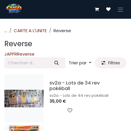
Se rendre au contenu
...
CARTE A L'UNITE
Reverse
Reverse
JAP
FR
Reverse
Trier par
Filtres
sv2a - Lots de 34 rev
pokéball
sv2a - Lots de 44 rev pokéball
35,00
€