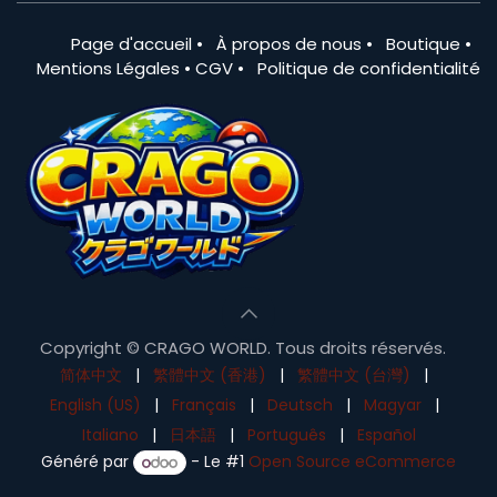
Page d'accueil
•
À propos de nous
•
Boutique
•
Mentions Légales
•
CGV
•
Politique de confidentialité
Copyright © CRAGO WORLD. Tous droits réservés.
简体中文
|
繁體中文 (香港)
|
繁體中文 (台灣)
|
English (US)
|
Français
|
Deutsch
|
Magyar
|
Italiano
|
日本語
|
Português
|
Español
Généré par
- Le #1
Open Source eCommerce