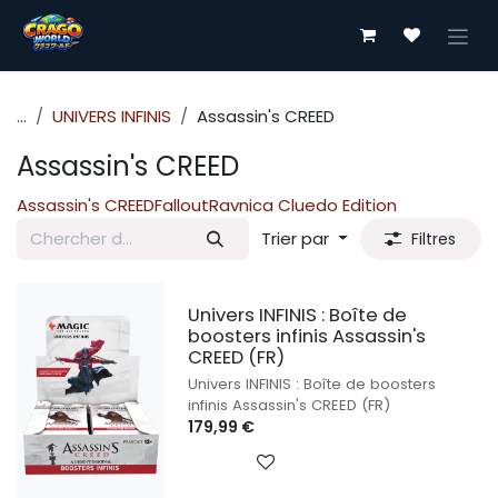
Se rendre au contenu
...
UNIVERS INFINIS
Assassin's CREED
Assassin's CREED
Assassin's CREED
Fallout
Ravnica Cluedo Edition
Trier par
Filtres
Univers INFINIS : Boîte de
boosters infinis Assassin's
CREED (FR)
Univers INFINIS : Boîte de boosters
infinis Assassin's CREED (FR)
179,99
€