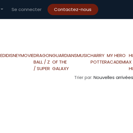
Se connecter
Contactez-nous
EDI
DISNEY
MOVIE
DRAGON
GUARDIANS
MUSIC
HARRY
MY HERO
H
BALL / Z
OF THE
POTTER
ACADEMIA
X
/ SUPER
GALAXY
H
Nouvelles arrivée
Trier par: