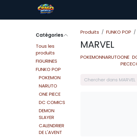
Se rendre au contenu
Accueil
TCG
FUNKO POP
Produits
FUNKO POP
Catégories
MARVEL
Tous les
produits
POKEMON
NARUTO
ONE
D
FIGURINES
PIECE
C
FUNKO POP
POKEMON
NARUTO
ONE PIECE
DC COMICS
DEMON
SLAYER
CALENDRIER
DE L'AVENT