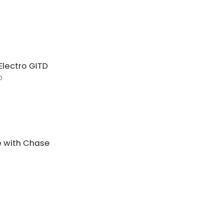
Electro GITD
D
e with Chase