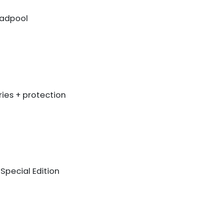
eadpool
ries + protection
Special Edition