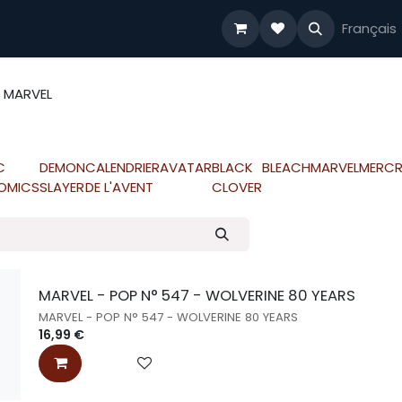
FIGURINES
ACC & PROT
PROMOS
Aide
Français
MARVEL
C
DEMON
CALENDRIER
AVATAR
BLACK
BLEACH
MARVEL
MERCR
OMICS
SLAYER
DE L'AVENT
CLOVER
MARVEL - POP N° 547 - WOLVERINE 80 YEARS
MARVEL - POP N° 547 - WOLVERINE 80 YEARS
16,99
€