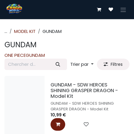
Se rendre au contenu
...
MODEL KIT
GUNDAM
GUNDAM
ONE PIECE
GUNDAM
Trier par
Filtres
GUNDAM - SDW HEROES
SHINING GRASPER DRAGON -
Model Kit
GUNDAM - SDW HEROES SHINING
GRASPER DRAGON - Model Kit
10,99
€