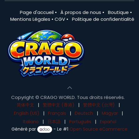
Page d'accueil
•
À propos de nous
•
Boutique
•
Mentions Légales
•
CGV
•
Politique de confidentialité
Copyright © CRAGO WORLD. Tous droits réservés.
简体中文
|
繁體中文 (香港)
|
繁體中文 (台灣)
|
English (US)
|
Français
|
Deutsch
|
Magyar
|
Italiano
|
日本語
|
Português
|
Español
Généré par
- Le #1
Open Source eCommerce