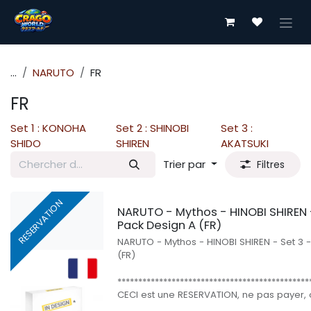
Se rendre au contenu
...
NARUTO
FR
FR
Set 1 : KONOHA
Set 2 : SHINOBI
Set 3 :
SHIDO
SHIREN
AKATSUKI
Trier par
Filtres
RESERVATION
NARUTO - Mythos - HINOBI SHIREN - 
Pack Design A (FR)
NARUTO - Mythos - HINOBI SHIREN - Set 3 -
(FR)
**********************************************
CECI est une RESERVATION, ne pas payer, o