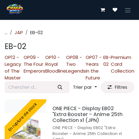
Se rendre au contenu
...
JAP
EB-02
EB-02
OP12 -
OP09 -
OP10 -
OP08 -
OP07 -
EB-
Premium
Legacy
The Four
Royal
Two
Years
02
Card
of The
Emperors
Bloodline
Legends
in the
Collection
Master
Future
Trier par
Filtres
En rupture de stock
ONE PIECE - Display EB02
"Extra Booster - Anime 25th
Collection x1 (JPN)
ONE PIECE - Display EB02 "Extra
Booster - Anime 25th Collection x1