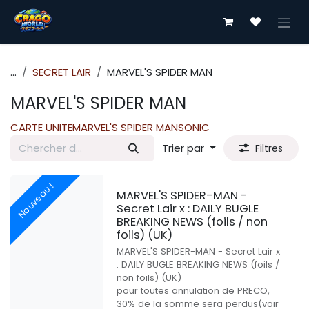
Se rendre au contenu
...
SECRET LAIR
MARVEL'S SPIDER MAN
MARVEL'S SPIDER MAN
CARTE UNITE
MARVEL'S SPIDER MAN
SONIC
Trier par
Filtres
Nouveau !
MARVEL'S SPIDER-MAN -
Secret Lair x : DAILY BUGLE
BREAKING NEWS (foils / non
foils) (UK)
MARVEL'S SPIDER-MAN - Secret Lair x
: DAILY BUGLE BREAKING NEWS (foils /
non foils) (UK)
pour toutes annulation de PRECO,
30% de la somme sera perdus(voir